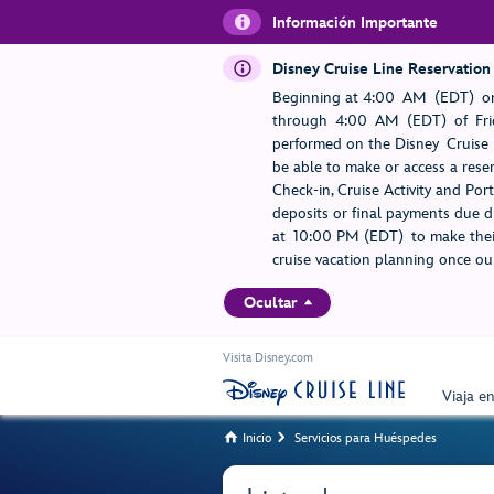
Información Importante
Disney Cruise Line Reservation
Beginning at 4:00 AM (EDT) on
through 4:00 AM (EDT) of Frid
performed on the Disney Cruise L
be able to make or access a rese
Check-in, Cruise Activity and Po
deposits or final payments due du
at 10:00 PM (EDT) to make their
cruise vacation planning once our
Ocultar
Visita Disney.com
Viaja e
Inicio
Servicios para Huéspedes

