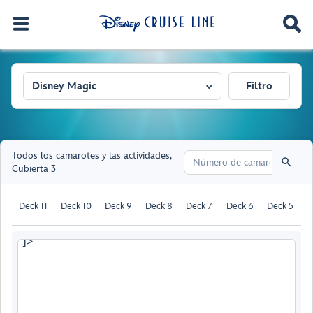
Disney Magic
Filtro
Todos los camarotes y las actividades
,
Cubierta 3
Deck 11
Deck 10
Deck 9
Deck 8
Deck 7
Deck 6
Deck 5
D
]>