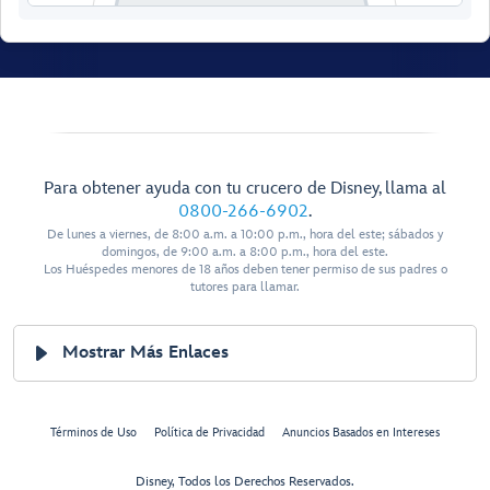
Para obtener ayuda con tu crucero de Disney, llama al
0800-266-6902
.
De lunes a viernes, de 8:00 a.m. a 10:00 p.m., hora del este; sábados y
domingos, de 9:00 a.m. a 8:00 p.m., hora del este.
Los Huéspedes menores de 18 años deben tener permiso de sus padres o
tutores para llamar.
Mostrar Más Enlaces
Keys
O’Gills Pub
Términos de Uso
Política de Privacidad
Anuncios Basados en Intereses
Disney, Todos los Derechos Reservados.