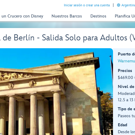
Iniciar sesión o crear una cuenta
Argentina
n un Crucero con Disney
Nuestros Barcos
Destinos
Planifica 
a de Berlín - Salida Solo para Adultos
Puerto d
Warnemu
Precios
$469.00 
Nivel de
Moderad
12.5 a 13
Tipo de 
Paseos tu
Edad
Desde lo