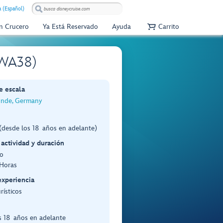
 (Español)
Un Crucero
Ya Está Reservado
Ayuda
Carrito
 (WA38)
e escala
nde, Germany
(desde los 18 años en adelante)
 actividad y duración
o
 Horas
experiencia
rísticos
s 18 años en adelante