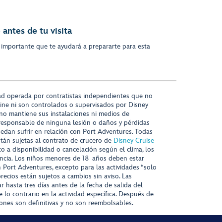
antes de tu visita
 importante que te ayudará a prepararte para esta
ad operada por contratistas independientes que no
ine ni son controlados o supervisados por Disney
 no mantiene sus instalaciones ni medios de
responsable de ninguna lesión o daños y pérdidas
uedan sufrir en relación con Port Adventures. Todas
stán sujetas al contrato de crucero de
Disney Cruise
to a disponibilidad o cancelación según el clima, los
tencia. Los niños menores de 18 años deben estar
ort Adventures, excepto para las actividades “solo
recios están sujetos a cambios sin aviso. Las
r hasta tres días antes de la fecha de salida del
 lo contrario en la actividad específica. Después de
iones son definitivas y no son reembolsables.