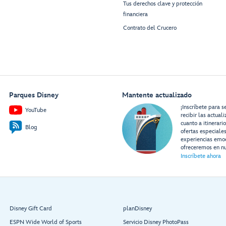
Tus derechos clave y protección
financiera
Contrato del Crucero
Parques Disney
Mantente actualizado
¡Inscríbete para s
YouTube
recibir las actual
cuanto a itinerari
Blog
ofertas especiale
experiencias emo
ofreceremos en nu
Inscríbete ahora
Disney Gift Card
planDisney
ESPN Wide World of Sports
Servicio Disney PhotoPass