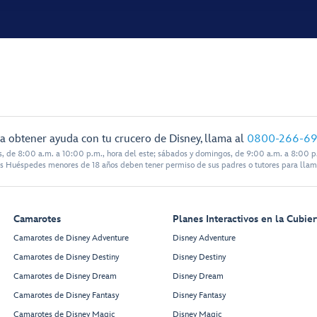
a obtener ayuda con tu crucero de Disney, llama al
0800-266-6
s, de 8:00 a.m. a 10:00 p.m., hora del este; sábados y domingos, de 9:00 a.m. a 8:00 p.
s Huéspedes menores de 18 años deben tener permiso de sus padres o tutores para llam
Camarotes
Planes Interactivos en la Cubier
Camarotes de Disney Adventure
Disney Adventure
Camarotes de Disney Destiny
Disney Destiny
Camarotes de Disney Dream
Disney Dream
Camarotes de Disney Fantasy
Disney Fantasy
Camarotes de Disney Magic
Disney Magic