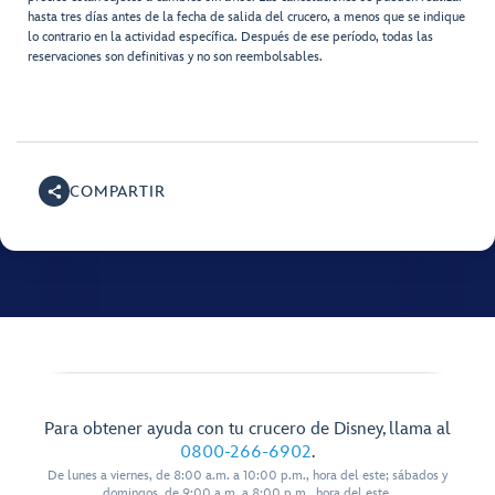
hasta tres días antes de la fecha de salida del crucero, a menos que se indique
lo contrario en la actividad específica. Después de ese período, todas las
reservaciones son definitivas y no son reembolsables.
COMPARTIR
Para obtener ayuda con tu crucero de Disney, llama al
0800-266-6902
.
De lunes a viernes, de 8:00 a.m. a 10:00 p.m., hora del este; sábados y
domingos, de 9:00 a.m. a 8:00 p.m., hora del este.