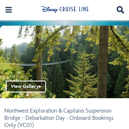
View Gallery
▶
Northwest Exploration & Capilano Suspension
Bridge - Debarkation Day - Onboard Bookings
Only (VC01)