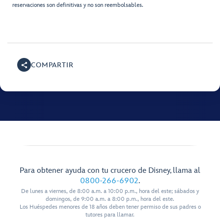
reservaciones son definitivas y no son reembolsables.
COMPARTIR
Para obtener ayuda con tu crucero de Disney, llama al
0800-266-6902
.
De lunes a viernes, de 8:00 a.m. a 10:00 p.m., hora del este; sábados y
domingos, de 9:00 a.m. a 8:00 p.m., hora del este.
Los Huéspedes menores de 18 años deben tener permiso de sus padres o
tutores para llamar.