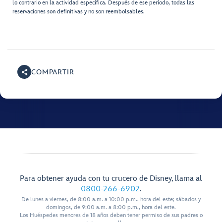
lo contrario en la actividad específica. Después de ese período, todas las
reservaciones son definitivas y no son reembolsables.
COMPARTIR
Para obtener ayuda con tu crucero de Disney, llama al
0800-266-6902
.
De lunes a viernes, de 8:00 a.m. a 10:00 p.m., hora del este; sábados y
domingos, de 9:00 a.m. a 8:00 p.m., hora del este.
Los Huéspedes menores de 18 años deben tener permiso de sus padres o