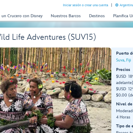
Iniciar sesión o crear una cuenta
Argentina
n un Crucero con Disney
Nuestros Barcos
Destinos
Planifica 
ild Life Adventures (SUV15)
Puerto d
Suva, Fiji
Precios
$USD 189
adelante
$USD 129
$0.00 (d
Nivel de
Moderado
4 Horas
Tipo de 
Paseos tu