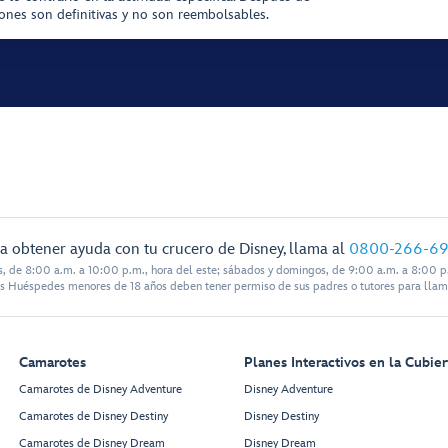
iones son definitivas y no son reembolsables.
a obtener ayuda con tu crucero de Disney, llama al
0800-266-6
s, de 8:00 a.m. a 10:00 p.m., hora del este; sábados y domingos, de 9:00 a.m. a 8:00 p.
s Huéspedes menores de 18 años deben tener permiso de sus padres o tutores para llam
Camarotes
Planes Interactivos en la Cubier
Camarotes de Disney Adventure
Disney Adventure
Camarotes de Disney Destiny
Disney Destiny
Camarotes de Disney Dream
Disney Dream