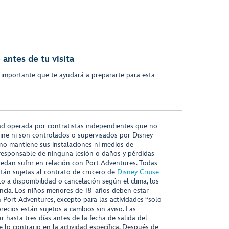
antes de tu visita
 importante que te ayudará a prepararte para esta
ad operada por contratistas independientes que no
ine ni son controlados o supervisados por Disney
 no mantiene sus instalaciones ni medios de
responsable de ninguna lesión o daños y pérdidas
uedan sufrir en relación con Port Adventures. Todas
stán sujetas al contrato de crucero de
Disney Cruise
to a disponibilidad o cancelación según el clima, los
tencia. Los niños menores de 18 años deben estar
ort Adventures, excepto para las actividades “solo
recios están sujetos a cambios sin aviso. Las
r hasta tres días antes de la fecha de salida del
 lo contrario en la actividad específica. Después de