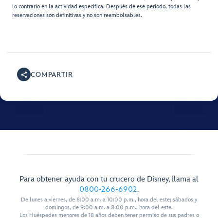
lo contrario en la actividad específica. Después de ese período, todas las
reservaciones son definitivas y no son reembolsables.
COMPARTIR
Para obtener ayuda con tu crucero de Disney, llama al
0800-266-6902
.
De lunes a viernes, de 8:00 a.m. a 10:00 p.m., hora del este; sábados y
domingos, de 9:00 a.m. a 8:00 p.m., hora del este.
Los Huéspedes menores de 18 años deben tener permiso de sus padres o