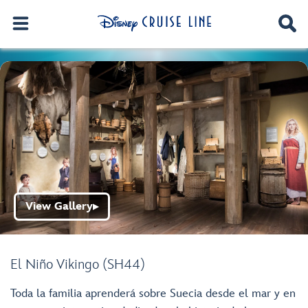
View Gallery
▶
El Niño Vikingo (SH44)
Toda la familia aprenderá sobre Suecia desde el mar y en