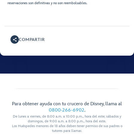
reservaciones son definitivas y no son reembolsables.
COMPARTIR
Para obtener ayuda con tu crucero de Disney, llama al
0800-266-6902
.
De lunes a viernes, de 8:00 a.m. a 10:00 p.m., hora del este; sábados y
domingos, de 9:00 a.m. a 8:00 p.m., hora del este.
Los Huéspedes menores de 18 años deben tener permiso de sus padres o
tutores para llamar.