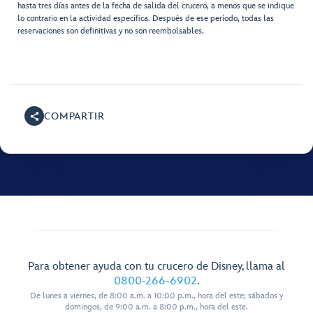
hasta tres días antes de la fecha de salida del crucero, a menos que se indique
lo contrario en la actividad específica. Después de ese período, todas las
reservaciones son definitivas y no son reembolsables.
COMPARTIR
Para obtener ayuda con tu crucero de Disney, llama al
0800-266-6902
.
De lunes a viernes, de 8:00 a.m. a 10:00 p.m., hora del este; sábados y
domingos, de 9:00 a.m. a 8:00 p.m., hora del este.