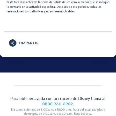
hasta tres días antes de la fecha de salida del crucero, a menos que se indique
lo contrario en la actividad específica. Después de ese período, todas las
reservaciones son definitivas y no son reembolsables.
COMPARTIR
Para obtener ayuda con tu crucero de Disney, llama al
0800-266-6902
.
De lunes a viernes, de 8:00 a.m. a 10:00 p.m., hora del este; sábados y
domingos, de 9:00 a.m. a 8:00 p.m., hora del este.