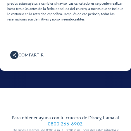
precios están sujetos a cambios sin aviso. Las cancelaciones se pueden realizar
hasta tres días antes de la fecha de salida del crucero, a menos que se indique
lo contrario en la actividad específica. Después de ese período, todas las
reservaciones son definitivas y no son reembolsables.
COMPARTIR
Para obtener ayuda con tu crucero de Disney, llama al
0800-266-6902
.
De lunes a viernes, de 8:00 a.m. a 10:00 p.m., hora del este; sábados y