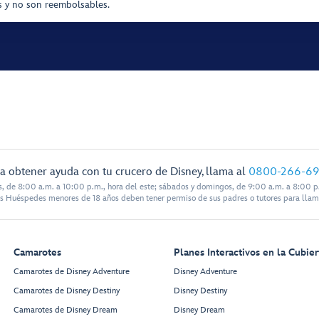
as y no son reembolsables.
a obtener ayuda con tu crucero de Disney, llama al
0800-266-6
s, de 8:00 a.m. a 10:00 p.m., hora del este; sábados y domingos, de 9:00 a.m. a 8:00 p.
s Huéspedes menores de 18 años deben tener permiso de sus padres o tutores para llam
Camarotes
Planes Interactivos en la Cubier
Camarotes de Disney Adventure
Disney Adventure
Camarotes de Disney Destiny
Disney Destiny
Camarotes de Disney Dream
Disney Dream