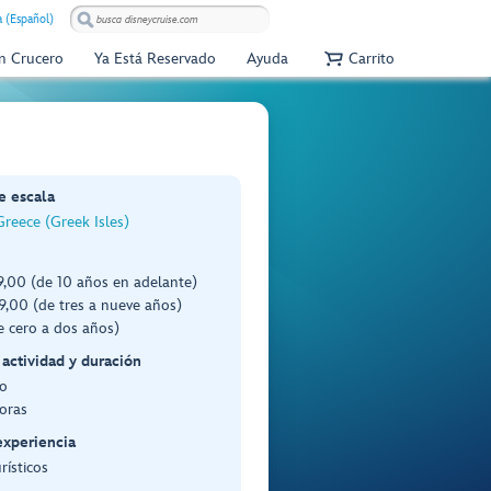
 (Español)
Un Crucero
Ya Está Reservado
Ayuda
Carrito
e escala
reece (Greek Isles)
,00 (de 10 años en adelante)
,00 (de tres a nueve años)
e cero a dos años)
 actividad y duración
o
oras
experiencia
rísticos