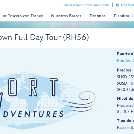
Iniciar sesión o crear una cuenta
Argentina
n un Crucero con Disney
Nuestros Barcos
Destinos
Planifica 
own Full Day Tour (RH56)
Puerto d
Rhodes, G
Precios
$USD 159
$USD 109
$0,00 (d
Nivel de
Moderad
8 a 8.5 H
Tipo de 
Paseos tu