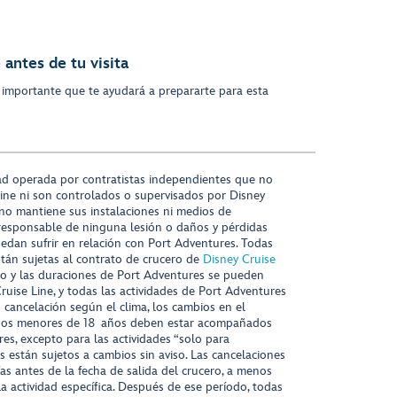
antes de tu visita
 importante que te ayudará a prepararte para esta
ad operada por contratistas independientes que no
ine ni son controlados o supervisados por Disney
 no mantiene sus instalaciones ni medios de
responsable de ninguna lesión o daños y pérdidas
uedan sufrir en relación con Port Adventures. Todas
stán sujetas al contrato de crucero de
Disney Cruise
nido y las duraciones de Port Adventures se pueden
Cruise Line, y todas las actividades de Port Adventures
o cancelación según el clima, los cambios en el
s niños menores de 18 años deben estar acompañados
es, excepto para las actividades “solo para
s están sujetos a cambios sin aviso. Las cancelaciones
ías antes de la fecha de salida del crucero, a menos
la actividad específica. Después de ese período, todas