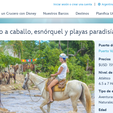
Iniciar sesión o crear una cuenta
Argentina
n un Crucero con Disney
Nuestros Barcos
Destinos
Planifica 
o a caballo, esnórquel y playas paradis
Puerto d
Puerto Va
Precios
$USD 159
Nivel de
Atlético
6.5 a 7 H
Tipo de 
Aventuras
Naturale
Edad