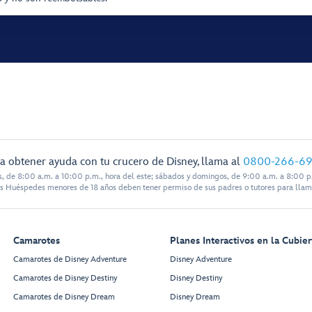
a obtener ayuda con tu crucero de Disney, llama al
0800-266-6
s, de 8:00 a.m. a 10:00 p.m., hora del este; sábados y domingos, de 9:00 a.m. a 8:00 p.
s Huéspedes menores de 18 años deben tener permiso de sus padres o tutores para llam
Camarotes
Planes Interactivos en la Cubier
Camarotes de Disney Adventure
Disney Adventure
Camarotes de Disney Destiny
Disney Destiny
Camarotes de Disney Dream
Disney Dream