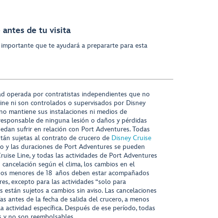
antes de tu visita
 importante que te ayudará a prepararte para esta
ad operada por contratistas independientes que no
ine ni son controlados o supervisados por Disney
 no mantiene sus instalaciones ni medios de
responsable de ninguna lesión o daños y pérdidas
uedan sufrir en relación con Port Adventures. Todas
stán sujetas al contrato de crucero de
Disney Cruise
nido y las duraciones de Port Adventures se pueden
Cruise Line, y todas las actividades de Port Adventures
o cancelación según el clima, los cambios en el
s niños menores de 18 años deben estar acompañados
es, excepto para las actividades “solo para
s están sujetos a cambios sin aviso. Las cancelaciones
ías antes de la fecha de salida del crucero, a menos
la actividad específica. Después de ese período, todas
as y no son reembolsables.