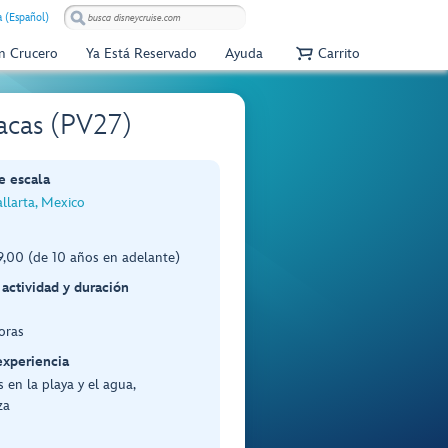
 (Español)
Un Crucero
Ya Está Reservado
Ayuda
Carrito
íacas (PV27)
e escala
llarta, Mexico
,00 (de 10 años en adelante)
 actividad y duración
oras
experiencia
 en la playa y el agua,
za