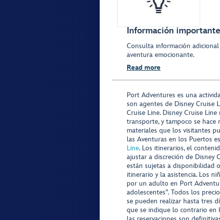
Información importante 
Consulta información adicional
aventura emocionante.
Read more
Port Adventures es una activid
son agentes de Disney Cruise L
Cruise Line. Disney Cruise Line
transporte, y tampoco se hace 
materiales que los visitantes p
las Aventuras en los Puertos e
Line
. Los itinerarios, el conte
ajustar a discreción de Disney 
están sujetas a disponibilidad 
itinerario y la asistencia. Lo
por un adulto en Port Adventur
adolescentes”. Todos los precio
se pueden realizar hasta tres d
que se indique lo contrario en 
las reservaciones son definitiv