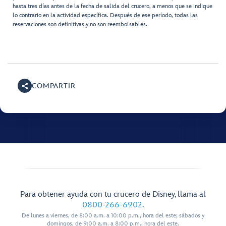
hasta tres días antes de la fecha de salida del crucero, a menos que se indique
lo contrario en la actividad específica. Después de ese período, todas las
reservaciones son definitivas y no son reembolsables.
COMPARTIR
Para obtener ayuda con tu crucero de Disney, llama al
0800-266-6902
.
De lunes a viernes, de 8:00 a.m. a 10:00 p.m., hora del este; sábados y
domingos, de 9:00 a.m. a 8:00 p.m., hora del este.