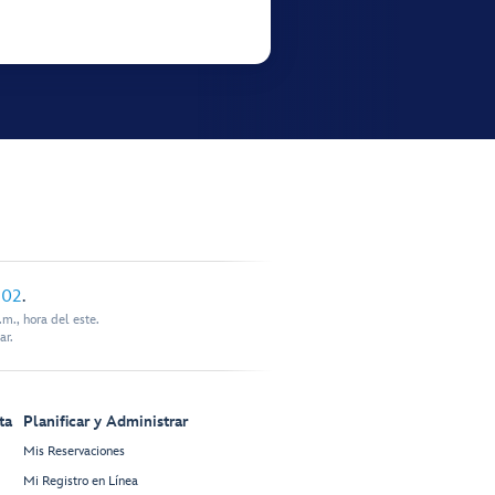
902
.
m., hora del este.
ar.
ta
Planificar y Administrar
Mis Reservaciones
Mi Registro en Línea