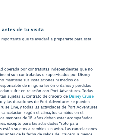
antes de tu visita
 importante que te ayudará a prepararte para esta
ad operada por contratistas independientes que no
ine ni son controlados o supervisados por Disney
 no mantiene sus instalaciones ni medios de
responsable de ninguna lesión o daños y pérdidas
uedan sufrir en relación con Port Adventures. Todas
stán sujetas al contrato de crucero de
Disney Cruise
nido y las duraciones de Port Adventures se pueden
Cruise Line, y todas las actividades de Port Adventures
o cancelación según el clima, los cambios en el
s niños menores de 18 años deben estar acompañados
es, excepto para las actividades “solo para
s están sujetos a cambios sin aviso. Las cancelaciones
ías antes de la fecha de salida del crucero, a menos