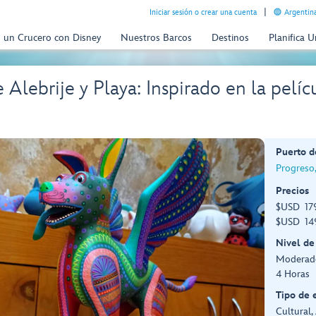
Iniciar sesión o crear una cuenta
Argentina
n un Crucero con Disney
Nuestros Barcos
Destinos
Planifica 
e Alebrije y Playa: Inspirado en la pel
Puerto d
Progreso
Precios
$USD 179
$USD 149
Nivel de
Moderad
4 Horas
Tipo de 
Cultural,