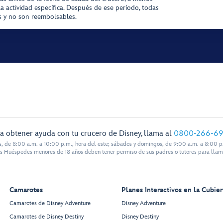
la actividad específica. Después de ese período, todas
as y no son reembolsables.
a obtener ayuda con tu crucero de Disney, llama al
0800-266-6
s, de 8:00 a.m. a 10:00 p.m., hora del este; sábados y domingos, de 9:00 a.m. a 8:00 p.
s Huéspedes menores de 18 años deben tener permiso de sus padres o tutores para llam
Camarotes
Planes Interactivos en la Cubier
Camarotes de Disney Adventure
Disney Adventure
Camarotes de Disney Destiny
Disney Destiny