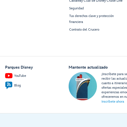
Castaway Club de Disney Cruise Line
Seguridad
Tus derechos clave y protección
financiera
Contrato del Crucero
Parques Disney
Mantente actualizado
¡Inscríbete para s
YouTube
recibir las actual
cuanto a itinerari
Blog
ofertas especiale
experiencias emo
ofreceremos en nu
Inscríbete ahora