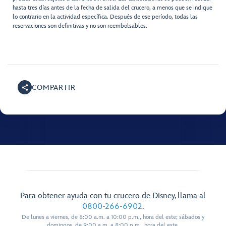
hasta tres días antes de la fecha de salida del crucero, a menos que se indique
lo contrario en la actividad específica. Después de ese período, todas las
reservaciones son definitivas y no son reembolsables.
COMPARTIR
Para obtener ayuda con tu crucero de Disney, llama al
0800-266-6902
.
De lunes a viernes, de 8:00 a.m. a 10:00 p.m., hora del este; sábados y
domingos, de 9:00 a.m. a 8:00 p.m., hora del este.