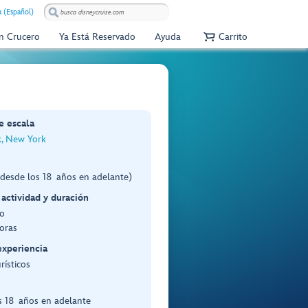
 (Español)
Un Crucero
Ya Está Reservado
Ayuda
Carrito
e escala
, New York
(desde los 18 años en adelante)
 actividad y duración
o
oras
experiencia
rísticos
s 18 años en adelante