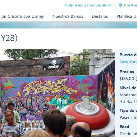
Iniciar sesión o crear una cuenta
Argentina
n un Crucero con Disney
Nuestros Barcos
Destinos
Planifica 
(NY28)
Puerto d
New York
Precios
$185,00 
Nivel de
Moderad
4 a 4.5 H
Tipo de 
Paseos tu
Edad
Desde lo