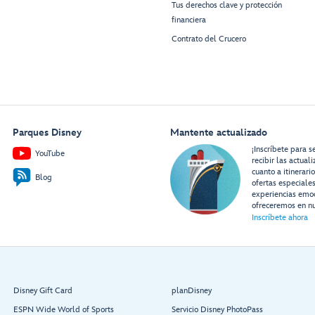
Tus derechos clave y protección
financiera
Contrato del Crucero
Parques Disney
Mantente actualizado
¡Inscríbete para s
YouTube
recibir las actual
cuanto a itinerari
Blog
ofertas especiale
experiencias emo
ofreceremos en nu
Inscríbete ahora
Disney Gift Card
planDisney
ESPN Wide World of Sports
Servicio Disney PhotoPass