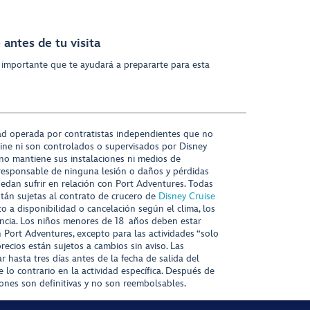
antes de tu visita
 importante que te ayudará a prepararte para esta
ad operada por contratistas independientes que no
ine ni son controlados o supervisados por Disney
 no mantiene sus instalaciones ni medios de
responsable de ninguna lesión o daños y pérdidas
uedan sufrir en relación con Port Adventures. Todas
stán sujetas al contrato de crucero de
Disney Cruise
to a disponibilidad o cancelación según el clima, los
tencia. Los niños menores de 18 años deben estar
ort Adventures, excepto para las actividades “solo
recios están sujetos a cambios sin aviso. Las
r hasta tres días antes de la fecha de salida del
 lo contrario en la actividad específica. Después de
iones son definitivas y no son reembolsables.