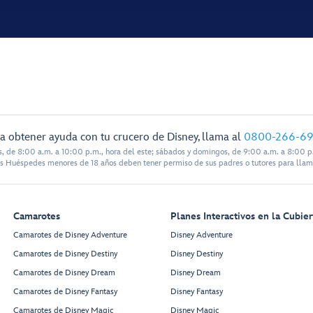
a obtener ayuda con tu crucero de Disney, llama al
0800-266-6
s, de 8:00 a.m. a 10:00 p.m., hora del este; sábados y domingos, de 9:00 a.m. a 8:00 p.
s Huéspedes menores de 18 años deben tener permiso de sus padres o tutores para llam
Camarotes
Planes Interactivos en la Cubier
Camarotes de Disney Adventure
Disney Adventure
Camarotes de Disney Destiny
Disney Destiny
Camarotes de Disney Dream
Disney Dream
Camarotes de Disney Fantasy
Disney Fantasy
Camarotes de Disney Magic
Disney Magic