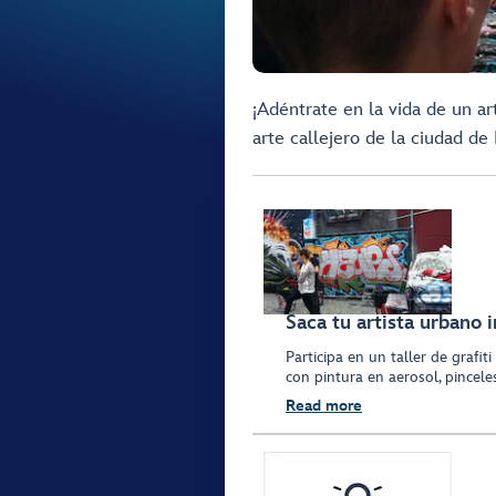
¡Adéntrate en la vida de un art
arte callejero de la ciudad de
Saca tu artista urbano i
Participa en un taller de grafit
con pintura en aerosol, pincele
Read more