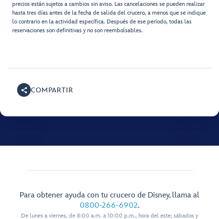
precios están sujetos a cambios sin aviso. Las cancelaciones se pueden realizar
hasta tres días antes de la fecha de salida del crucero, a menos que se indique
lo contrario en la actividad específica. Después de ese período, todas las
reservaciones son definitivas y no son reembolsables.
COMPARTIR
Para obtener ayuda con tu crucero de Disney, llama al
0800-266-6902
.
De lunes a viernes, de 8:00 a.m. a 10:00 p.m., hora del este; sábados y