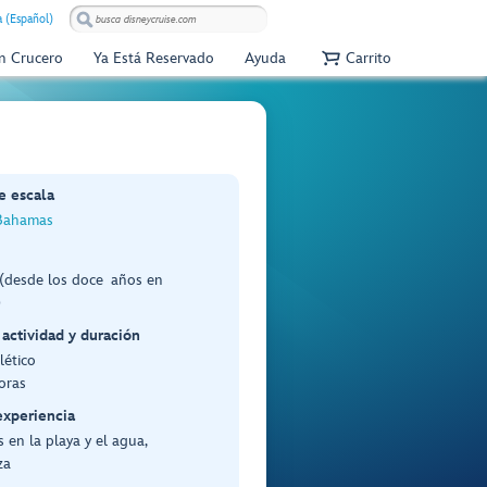
 (Español)
Un Crucero
Ya Está Reservado
Ayuda
Carrito
e escala
Bahamas
(desde los doce años en
)
 actividad y duración
lético
oras
experiencia
 en la playa y el agua,
za