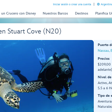
Iniciar sesión o crear una cuenta
Argentina
n un Crucero con Disney
Nuestros Barcos
Destinos
Planifica 
 en Stuart Cove (N20)
Puerto d
Nassau, 
Precios
$209,00 
adelante
Nivel de
Activo, At
5.5 a 6 H
Tipo de 
Aventuras
Naturale