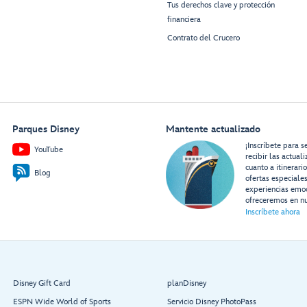
Tus derechos clave y protección
financiera
Contrato del Crucero
Parques Disney
Mantente actualizado
¡Inscríbete para s
YouTube
recibir las actual
cuanto a itinerari
Blog
ofertas especiale
experiencias emo
ofreceremos en nu
Inscríbete ahora
Disney Gift Card
planDisney
ESPN Wide World of Sports
Servicio Disney PhotoPass