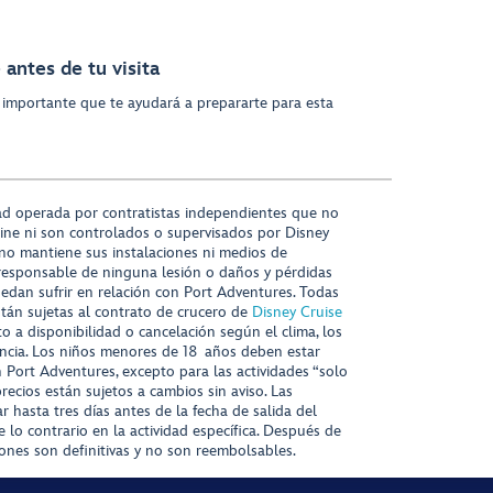
antes de tu visita
 importante que te ayudará a prepararte para esta
ad operada por contratistas independientes que no
ine ni son controlados o supervisados por Disney
 no mantiene sus instalaciones ni medios de
responsable de ninguna lesión o daños y pérdidas
uedan sufrir en relación con Port Adventures. Todas
stán sujetas al contrato de crucero de
Disney Cruise
to a disponibilidad o cancelación según el clima, los
tencia. Los niños menores de 18 años deben estar
ort Adventures, excepto para las actividades “solo
recios están sujetos a cambios sin aviso. Las
r hasta tres días antes de la fecha de salida del
 lo contrario en la actividad específica. Después de
iones son definitivas y no son reembolsables.