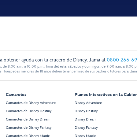
a obtener ayuda con tu crucero de Disney, llama al
0800-266-6
s, de 8:00 a.m. a 10:00 p.m., hora del este; sábados y domingos, de 9:00 a.m. a 8:00 p.
s Huéspedes menores de 18 años deben tener permiso de sus padres o tutores para llam
Camarotes
Planes Interactivos en la Cubier
Camarotes de Disney Adventure
Disney Adventure
Camarotes de Disney Destiny
Disney Destiny
Camarotes de Disney Dream
Disney Dream
Camarotes de Disney Fantasy
Disney Fantasy
Camarotes de Disney Magic
Disney Magic