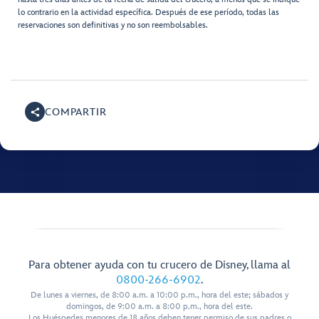
lo contrario en la actividad específica. Después de ese período, todas las
reservaciones son definitivas y no son reembolsables.
COMPARTIR
Para obtener ayuda con tu crucero de Disney, llama al
0800-266-6902
.
De lunes a viernes, de 8:00 a.m. a 10:00 p.m., hora del este; sábados y
domingos, de 9:00 a.m. a 8:00 p.m., hora del este.
Los Huéspedes menores de 18 años deben tener permiso de sus padres o