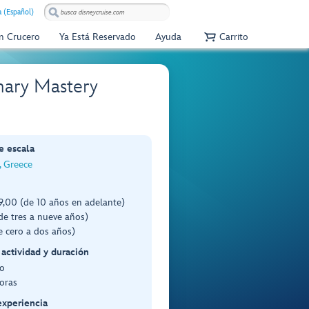
 (Español)
Un Crucero
Ya Está Reservado
Ayuda
Carrito
nary Mastery
e escala
 Greece
,00 (de 10 años en adelante)
de tres a nueve años)
e cero a dos años)
 actividad y duración
o
oras
experiencia