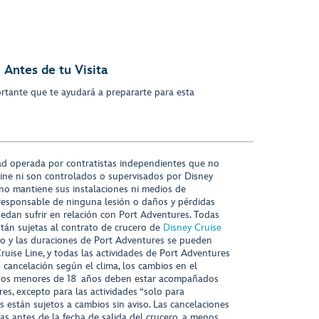
 Antes de tu Visita
rtante que te ayudará a prepararte para esta
ad operada por contratistas independientes que no
ine ni son controlados o supervisados por Disney
 no mantiene sus instalaciones ni medios de
responsable de ninguna lesión o daños y pérdidas
uedan sufrir en relación con Port Adventures. Todas
stán sujetas al contrato de crucero de
Disney Cruise
nido y las duraciones de Port Adventures se pueden
Cruise Line, y todas las actividades de Port Adventures
o cancelación según el clima, los cambios en el
s niños menores de 18 años deben estar acompañados
es, excepto para las actividades “solo para
s están sujetos a cambios sin aviso. Las cancelaciones
ías antes de la fecha de salida del crucero, a menos