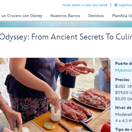
Iniciar sesión o crear una cuenta
Argentina
n un Crucero con Disney
Nuestros Barcos
Destinos
Planifica 
Odyssey: From Ancient Secrets To Culi
Puerto d
Mykonos,
Precios
$USD 149
$119,00 (
$0,00 (d
Nivel de
Moderad
4 a 4.5 H
Tipo de 