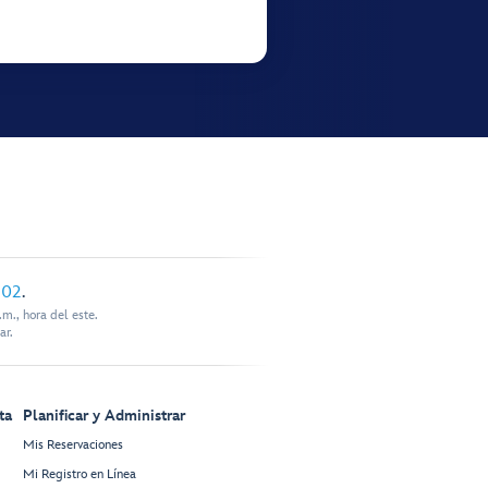
902
.
m., hora del este.
ar.
ta
Planificar y Administrar
Mis Reservaciones
Mi Registro en Línea