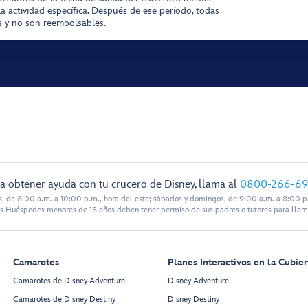
la actividad específica. Después de ese período, todas
as y no son reembolsables.
a obtener ayuda con tu crucero de Disney, llama al
0800-266-6
s, de 8:00 a.m. a 10:00 p.m., hora del este; sábados y domingos, de 9:00 a.m. a 8:00 p.
s Huéspedes menores de 18 años deben tener permiso de sus padres o tutores para llam
Camarotes
Planes Interactivos en la Cubier
Camarotes de Disney Adventure
Disney Adventure
Camarotes de Disney Destiny
Disney Destiny