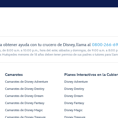
a obtener ayuda con tu crucero de Disney, llama al
0800-266-6
s, de 8:00 a.m. a 10:00 p.m., hora del este; sábados y domingos, de 9:00 a.m. a 8:00 p.
s Huéspedes menores de 18 años deben tener permiso de sus padres o tutores para llam
Camarotes
Planes Interactivos en la Cubier
Camarotes de Disney Adventure
Disney Adventure
Camarotes de Disney Destiny
Disney Destiny
Camarotes de Disney Dream
Disney Dream
Camarotes de Disney Fantasy
Disney Fantasy
Camarotes de Disney Magic
Disney Magic
Camarotes de Disney Treasure
Disney Treasure