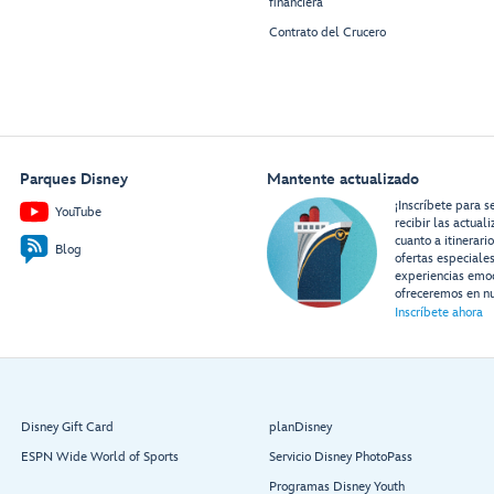
financiera
Contrato del Crucero
Parques Disney
Mantente actualizado
¡Inscríbete para s
YouTube
recibir las actual
cuanto a itinerari
Blog
ofertas especiale
experiencias emo
ofreceremos en nu
Inscríbete ahora
Disney Gift Card
planDisney
ESPN Wide World of Sports
Servicio Disney PhotoPass
Programas Disney Youth