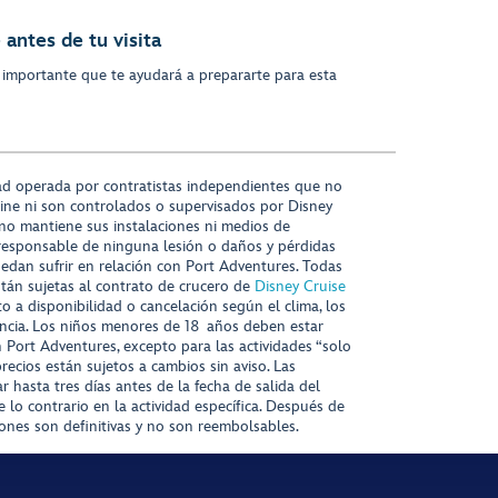
antes de tu visita
 importante que te ayudará a prepararte para esta
ad operada por contratistas independientes que no
ine ni son controlados o supervisados por Disney
 no mantiene sus instalaciones ni medios de
responsable de ninguna lesión o daños y pérdidas
uedan sufrir en relación con Port Adventures. Todas
stán sujetas al contrato de crucero de
Disney Cruise
to a disponibilidad o cancelación según el clima, los
tencia. Los niños menores de 18 años deben estar
ort Adventures, excepto para las actividades “solo
recios están sujetos a cambios sin aviso. Las
r hasta tres días antes de la fecha de salida del
 lo contrario en la actividad específica. Después de
iones son definitivas y no son reembolsables.