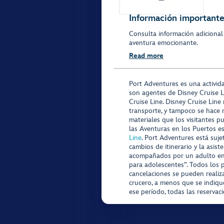
Información importante 
Consulta información adicional
aventura emocionante.
Read more
Port Adventures es una activid
son agentes de Disney Cruise L
Cruise Line. Disney Cruise Line
transporte, y tampoco se hace 
materiales que los visitantes p
las Aventuras en los Puertos e
Line
. Port Adventures está suje
cambios de itinerario y la asis
acompañados por un adulto en P
para adolescentes”. Todos los p
cancelaciones se pueden realiza
crucero, a menos que se indique
ese período, todas las reservac