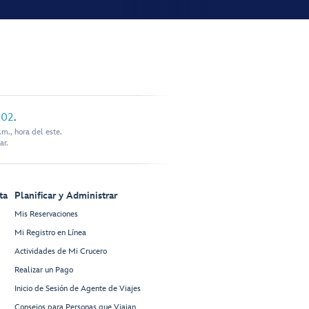
902
.
m., hora del este.
ar.
ta
Planificar y Administrar
Mis Reservaciones
Mi Registro en Línea
Actividades de Mi Crucero
Realizar un Pago
Inicio de Sesión de Agente de Viajes
Consejos para Personas que Viajan