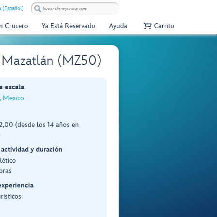
 (Español)
Un Crucero
Ya Está Reservado
Ayuda
Carrito
de Mazatlán (MZ50)
e escala
, Mexico
,00 (desde los 14 años en
)
 actividad y duración
lético
oras
experiencia
rísticos