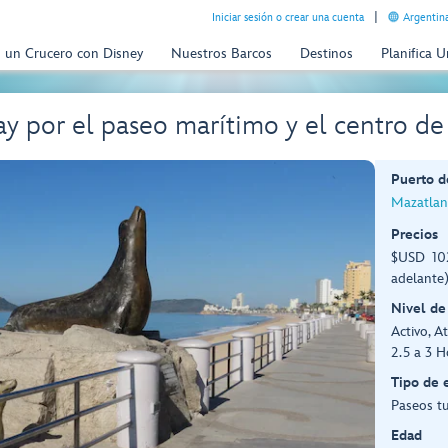
Iniciar sesión o crear una cuenta
Argentina
n un Crucero con Disney
Nuestros Barcos
Destinos
Planifica 
y por el paseo marítimo y el centro 
Puerto d
Mazatlan
Precios
$USD 102
adelante
Nivel de
Activo, At
2.5 a 3 H
Tipo de 
Paseos tu
Edad