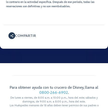
lo contrario en la actividad específica. Después de ese período, todas las
reservaciones son definitivas y no son reembolsables.
COMPARTIR
Para obtener ayuda con tu crucero de Disney, llama al
0800-266-6902
.
De lunes a viernes, de 8:00 a.m. a 10:00 p.m., hora del este; sábados y
domingos, de 9:00 a.m. a 8:00 p.m., hora del este.
Los Huéspedes menores de 18 años deben tener permiso de sus padres o