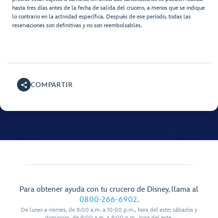
hasta tres días antes de la fecha de salida del crucero, a menos que se indique
lo contrario en la actividad específica. Después de ese período, todas las
reservaciones son definitivas y no son reembolsables.
COMPARTIR
Para obtener ayuda con tu crucero de Disney, llama al
0800-266-6902
.
De lunes a viernes, de 8:00 a.m. a 10:00 p.m., hora del este; sábados y
domingos, de 9:00 a.m. a 8:00 p.m., hora del este.