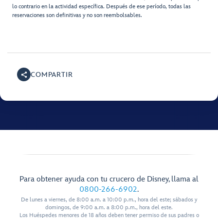
lo contrario en la actividad específica. Después de ese período, todas las
reservaciones son definitivas y no son reembolsables.
COMPARTIR
Para obtener ayuda con tu crucero de Disney, llama al
0800-266-6902
.
De lunes a viernes, de 8:00 a.m. a 10:00 p.m., hora del este; sábados y
domingos, de 9:00 a.m. a 8:00 p.m., hora del este.
Los Huéspedes menores de 18 años deben tener permiso de sus padres o