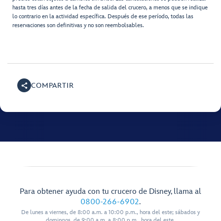
hasta tres días antes de la fecha de salida del crucero, a menos que se indique
lo contrario en la actividad específica. Después de ese período, todas las
reservaciones son definitivas y no son reembolsables.
COMPARTIR
Para obtener ayuda con tu crucero de Disney, llama al
0800-266-6902
.
De lunes a viernes, de 8:00 a.m. a 10:00 p.m., hora del este; sábados y
domingos, de 9:00 a.m. a 8:00 p.m., hora del este.