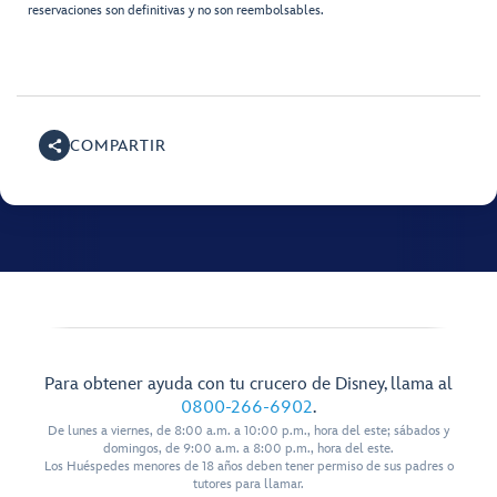
reservaciones son definitivas y no son reembolsables.
COMPARTIR
Para obtener ayuda con tu crucero de Disney, llama al
0800-266-6902
.
De lunes a viernes, de 8:00 a.m. a 10:00 p.m., hora del este; sábados y
domingos, de 9:00 a.m. a 8:00 p.m., hora del este.
Los Huéspedes menores de 18 años deben tener permiso de sus padres o
tutores para llamar.