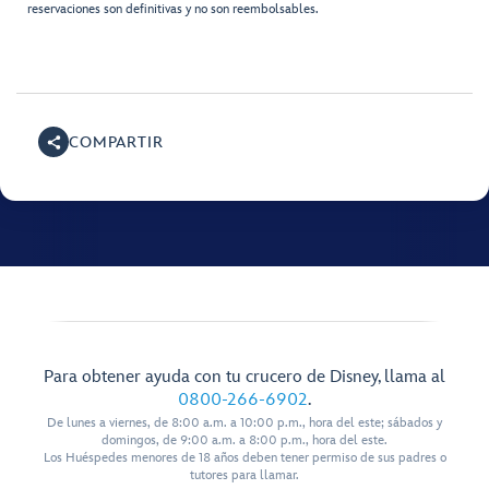
reservaciones son definitivas y no son reembolsables.
COMPARTIR
Para obtener ayuda con tu crucero de Disney, llama al
0800-266-6902
.
De lunes a viernes, de 8:00 a.m. a 10:00 p.m., hora del este; sábados y
domingos, de 9:00 a.m. a 8:00 p.m., hora del este.
Los Huéspedes menores de 18 años deben tener permiso de sus padres o
tutores para llamar.