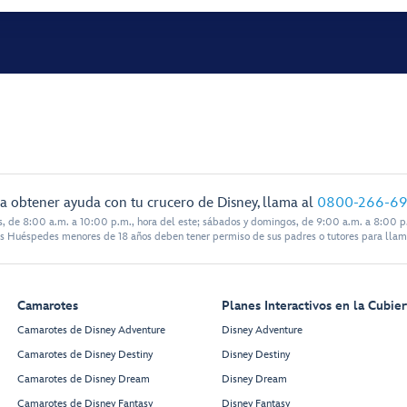
a obtener ayuda con tu crucero de Disney, llama al
0800-266-6
s, de 8:00 a.m. a 10:00 p.m., hora del este; sábados y domingos, de 9:00 a.m. a 8:00 p.
s Huéspedes menores de 18 años deben tener permiso de sus padres o tutores para llam
Camarotes
Planes Interactivos en la Cubier
Camarotes de Disney Adventure
Disney Adventure
Camarotes de Disney Destiny
Disney Destiny
Camarotes de Disney Dream
Disney Dream
Camarotes de Disney Fantasy
Disney Fantasy