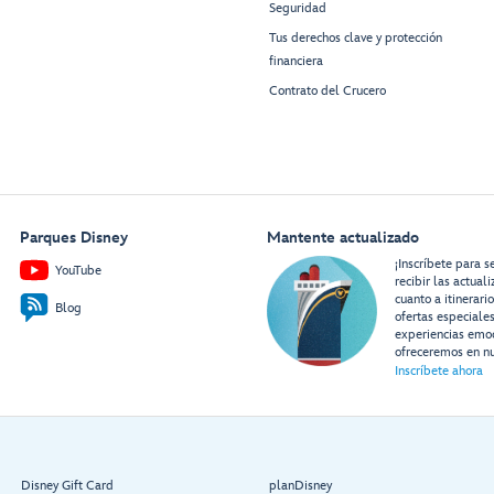
Seguridad
Tus derechos clave y protección
financiera
Contrato del Crucero
Parques Disney
Mantente actualizado
¡Inscríbete para s
YouTube
recibir las actual
cuanto a itinerari
Blog
ofertas especiale
experiencias emo
ofreceremos en nu
Inscríbete ahora
Disney Gift Card
planDisney