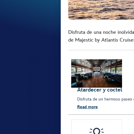
Disfruta de una noche inolvid
de Majestic by Atlantis Cruise
Atardecer y coctel
Disfruta de un hermoso paseo e
Read more