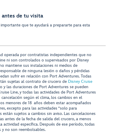
antes de tu visita
 importante que te ayudará a prepararte para esta
ad operada por contratistas independientes que no
ine ni son controlados o supervisados por Disney
 no mantiene sus instalaciones ni medios de
responsable de ninguna lesión o daños y pérdidas
uedan sufrir en relación con Port Adventures. Todas
stán sujetas al contrato de crucero de
Disney Cruise
nido y las duraciones de Port Adventures se pueden
Cruise Line, y todas las actividades de Port Adventures
o cancelación según el clima, los cambios en el
s niños menores de 18 años deben estar acompañados
es, excepto para las actividades “solo para
s están sujetos a cambios sin aviso. Las cancelaciones
ías antes de la fecha de salida del crucero, a menos
la actividad específica. Después de ese período, todas
as y no son reembolsables.