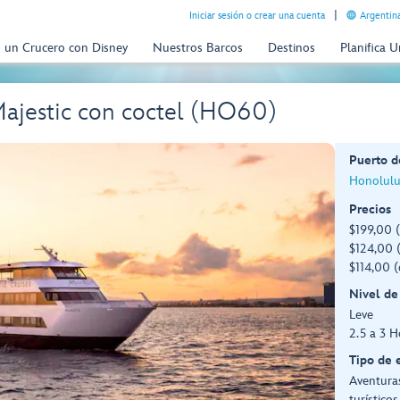
Iniciar sesión o crear una cuenta
Argentina
n un Crucero con Disney
Nuestros Barcos
Destinos
Planifica 
Majestic con coctel (HO60)
Puerto d
Honolulu
Precios
$199,00 (
$124,00 
$114,00 (
Nivel de
Leve
2.5 a 3 H
Tipo de 
Aventuras
turístico