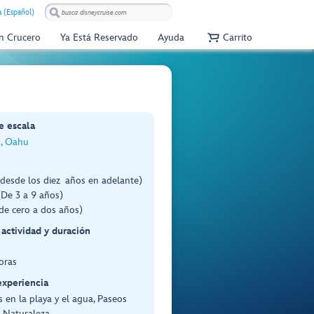
 (Español)
Un Crucero
Ya Está Reservado
Ayuda
Carrito
e escala
, Oahu
desde los diez años en adelante)
(De 3 a 9 años)
de cero a dos años)
 actividad y duración
oras
experiencia
 en la playa y el agua, Paseos
s, Naturaleza