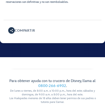
reservaciones son definitivas y no son reembolsables.
COMPARTIR
Para obtener ayuda con tu crucero de Disney, llama al
0800-266-6902
.
De lunes a viernes, de 8:00 a.m. a 10:00 p.m., hora del este; sábados y
domingos, de 9:00 a.m. a 8:00 p.m., hora del este.
Los Huéspedes menores de 18 años deben tener permiso de sus padres o
tutores para llamar.