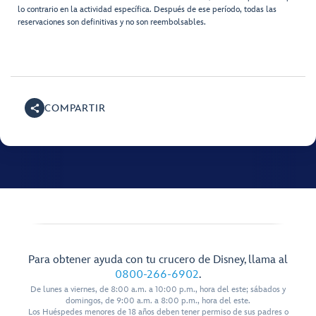
lo contrario en la actividad específica. Después de ese período, todas las
reservaciones son definitivas y no son reembolsables.
COMPARTIR
Para obtener ayuda con tu crucero de Disney, llama al
0800-266-6902
.
De lunes a viernes, de 8:00 a.m. a 10:00 p.m., hora del este; sábados y
domingos, de 9:00 a.m. a 8:00 p.m., hora del este.
Los Huéspedes menores de 18 años deben tener permiso de sus padres o