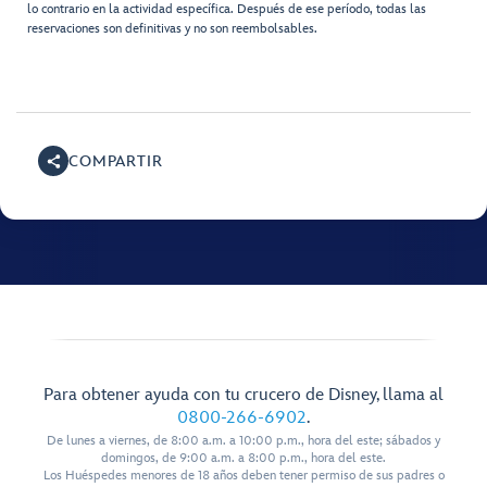
lo contrario en la actividad específica. Después de ese período, todas las
reservaciones son definitivas y no son reembolsables.
COMPARTIR
Para obtener ayuda con tu crucero de Disney, llama al
0800-266-6902
.
De lunes a viernes, de 8:00 a.m. a 10:00 p.m., hora del este; sábados y
domingos, de 9:00 a.m. a 8:00 p.m., hora del este.
Los Huéspedes menores de 18 años deben tener permiso de sus padres o