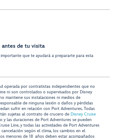
antes de tu visita
 importante que te ayudará a prepararte para esta
ad operada por contratistas independientes que no
ine ni son controlados o supervisados por Disney
 no mantiene sus instalaciones ni medios de
responsable de ninguna lesión o daños y pérdidas
uedan sufrir en relación con Port Adventures. Todas
stán sujetas al contrato de crucero de
Disney Cruise
nido y las duraciones de Port Adventures se pueden
Cruise Line, y todas las actividades de Port Adventures
o cancelación según el clima, los cambios en el
s niños menores de 18 años deben estar acompañados