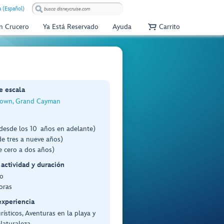
 (Español)
Un Crucero
Ya Está Reservado
Ayuda
Carrito
e escala
own, Grand Cayman
desde los 10 años en adelante)
e tres a nueve años)
e cero a dos años)
 actividad y duración
o
oras
experiencia
rísticos, Aventuras en la playa y
Naturaleza