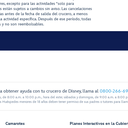
es, excepto para las actividades “solo para
s están sujetos a cambios sin aviso. Las cancelaciones
ías antes de la fecha de salida del crucero, a menos
la actividad específica. Después de ese período, todas
as y no son reembolsables.
a obtener ayuda con tu crucero de Disney, llama al
0800-266-6
s, de 8:00 a.m. a 10:00 p.m., hora del este; sábados y domingos, de 9:00 a.m. a 8:00 p.
s Huéspedes menores de 18 años deben tener permiso de sus padres o tutores para llam
Camarotes
Planes Interactivos en la Cubier