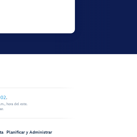
902
.
m., hora del este.
ar.
ta
Planificar y Administrar