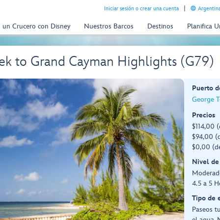
Iniciar sesión o crear una cuenta
Argentina
n un Crucero con Disney
Nuestros Barcos
Destinos
Planifica 
eek to Grand Cayman Highlights (G79)
Puerto d
George T
Precios
$114,00 (
$94,00 (d
$0,00 (d
Nivel de
Moderad
4.5 a 5 H
Tipo de 
Paseos tu
el agua, 