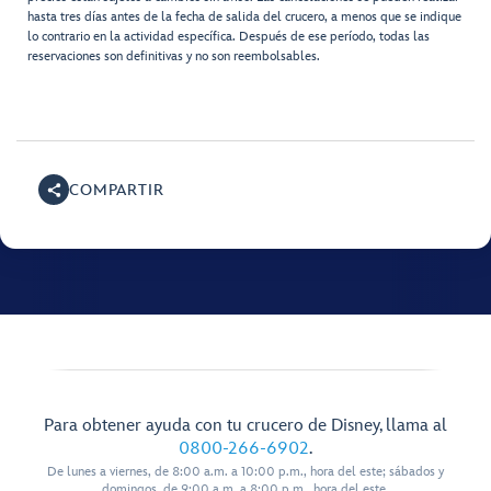
hasta tres días antes de la fecha de salida del crucero, a menos que se indique
lo contrario en la actividad específica. Después de ese período, todas las
reservaciones son definitivas y no son reembolsables.
COMPARTIR
Para obtener ayuda con tu crucero de Disney, llama al
0800-266-6902
.
De lunes a viernes, de 8:00 a.m. a 10:00 p.m., hora del este; sábados y
domingos, de 9:00 a.m. a 8:00 p.m., hora del este.