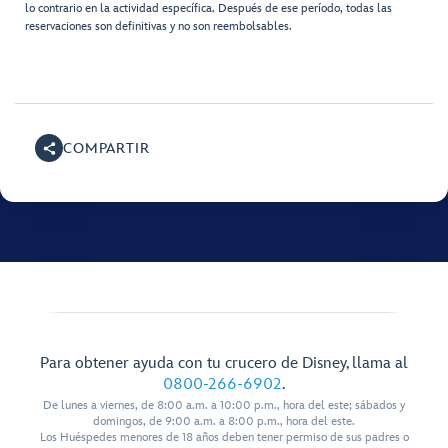
lo contrario en la actividad específica. Después de ese período, todas las
reservaciones son definitivas y no son reembolsables.
COMPARTIR
Para obtener ayuda con tu crucero de Disney, llama al
0800-266-6902
.
De lunes a viernes, de 8:00 a.m. a 10:00 p.m., hora del este; sábados y
domingos, de 9:00 a.m. a 8:00 p.m., hora del este.
Los Huéspedes menores de 18 años deben tener permiso de sus padres o