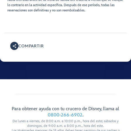
lo contrario en la actividad específica. Después de ese período, todas las
reservaciones son definitivas y no son reembolsables.
COMPARTIR
Para obtener ayuda con tu crucero de Disney, llama al
0800-266-6902
.
De lunes a viernes, de 8:00 a.m. a 10:00 p.m., hora del este; sábados y
domingos, de 9:00 a.m. a 8:00 p.m., hora del este.
Los Huéspedes menores de 18 años deben tener permiso de sus padres o