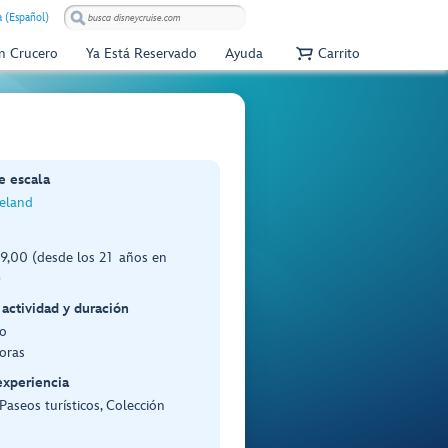
 (Español)
Un Crucero
Ya Está Reservado
Ayuda
Carrito
e escala
reland
,00 (desde los 21 años en
)
 actividad y duración
o
oras
experiencia
 Paseos turísticos, Colección