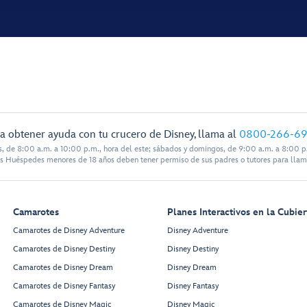
a obtener ayuda con tu crucero de Disney, llama al
0800-266-6
s, de 8:00 a.m. a 10:00 p.m., hora del este; sábados y domingos, de 9:00 a.m. a 8:00 p.
s Huéspedes menores de 18 años deben tener permiso de sus padres o tutores para llam
Camarotes
Planes Interactivos en la Cubier
Camarotes de Disney Adventure
Disney Adventure
Camarotes de Disney Destiny
Disney Destiny
Camarotes de Disney Dream
Disney Dream
Camarotes de Disney Fantasy
Disney Fantasy
Camarotes de Disney Magic
Disney Magic