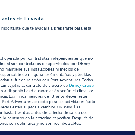
antes de tu visita
 importante que te ayudará a prepararte para esta
ad operada por contratistas independientes que no
ine ni son controlados o supervisados por Disney
 no mantiene sus instalaciones ni medios de
responsable de ninguna lesión o daños y pérdidas
uedan sufrir en relación con Port Adventures. Todas
stán sujetas al contrato de crucero de
Disney Cruise
to a disponibilidad o cancelación según el clima, los
tencia. Los niños menores de 18 años deben estar
ort Adventures, excepto para las actividades “solo
recios están sujetos a cambios sin aviso. Las
r hasta tres días antes de la fecha de salida del
 lo contrario en la actividad específica. Después de
iones son definitivas y no son reembolsables.