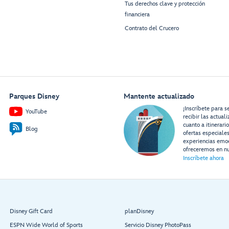
Tus derechos clave y protección
financiera
Contrato del Crucero
Parques Disney
Mantente actualizado
¡Inscríbete para s
YouTube
recibir las actual
cuanto a itinerari
Blog
ofertas especiale
experiencias emo
ofreceremos en nu
Inscríbete ahora
Disney Gift Card
planDisney
ESPN Wide World of Sports
Servicio Disney PhotoPass