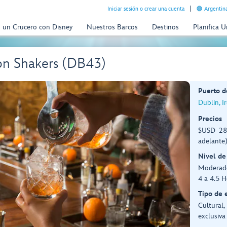
Iniciar sesión o crear una cuenta
Argentina
n un Crucero con Disney
Nuestros Barcos
Destinos
Planifica 
on Shakers (DB43)
Puerto d
Dublin, I
Precios
$USD 289
adelante
Nivel de
Moderad
4 a 4.5 H
Tipo de 
Cultural,
exclusiva