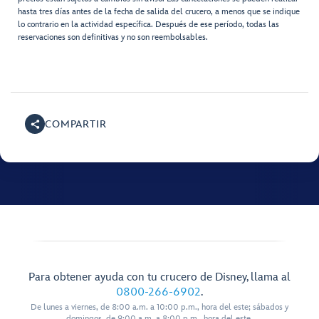
hasta tres días antes de la fecha de salida del crucero, a menos que se indique
lo contrario en la actividad específica. Después de ese período, todas las
reservaciones son definitivas y no son reembolsables.
COMPARTIR
Para obtener ayuda con tu crucero de Disney, llama al
0800-266-6902
.
De lunes a viernes, de 8:00 a.m. a 10:00 p.m., hora del este; sábados y
domingos, de 9:00 a.m. a 8:00 p.m., hora del este.