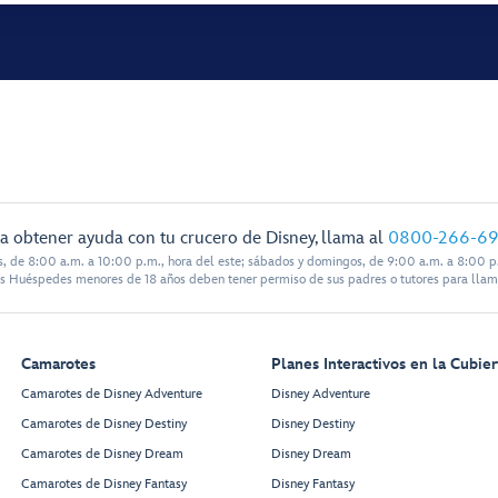
a obtener ayuda con tu crucero de Disney, llama al
0800-266-6
s, de 8:00 a.m. a 10:00 p.m., hora del este; sábados y domingos, de 9:00 a.m. a 8:00 p.
s Huéspedes menores de 18 años deben tener permiso de sus padres o tutores para llam
Camarotes
Planes Interactivos en la Cubier
Camarotes de Disney Adventure
Disney Adventure
Camarotes de Disney Destiny
Disney Destiny
Camarotes de Disney Dream
Disney Dream
Camarotes de Disney Fantasy
Disney Fantasy