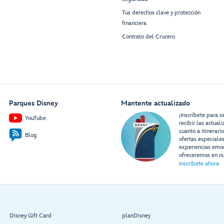
Tus derechos clave y protección
financiera
Contrato del Crucero
Parques Disney
Mantente actualizado
¡Inscríbete para s
YouTube
recibir las actual
cuanto a itinerari
Blog
ofertas especiale
experiencias emo
ofreceremos en nu
Inscríbete ahora
Disney Gift Card
planDisney