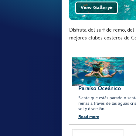
View Gallery
▶
Disfruta del surf de remo, del
mejores clubes costeros de C
Paraíso Oceánico
Siente que estás parado o sent
remas a través de las aguas cris
sol y diversión.
Read more