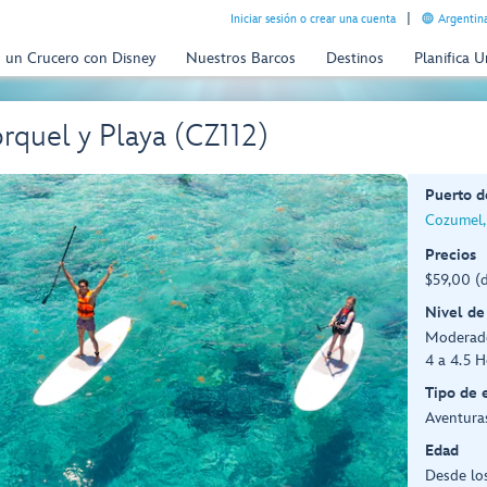
Iniciar sesión o crear una cuenta
Argentina
n un Crucero con Disney
Nuestros Barcos
Destinos
Planifica 
rquel y Playa (CZ112)
Puerto d
Cozumel,
Precios
$59,00 (d
Nivel de
Moderad
4 a 4.5 H
Tipo de 
Aventuras
Edad
Desde los