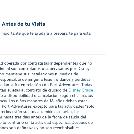
 Antes de tu Visita
 importante que te ayudará a prepararte para esta
ad operada por contratistas independientes que no
ine ni son controlados o supervisados por Disney
 no mantiene sus instalaciones ni medios de
responsable de ninguna lesión o daños y pérdidas
uedan sufrir en relación con Port Adventures. Todas
stán sujetas al contrato de crucero de
Disney Cruise
to a disponibilidad o cancelación según el clima, los
tencia. Los niños menores de 18 años deben estar
ort Adventures, excepto para las actividades “solo
recios están sujetos a cambios sin aviso. Las
r hasta tres días antes de la fecha de salida del
 lo contrario en la actividad específica. Después de
iones son definitivas y no son reembolsables.