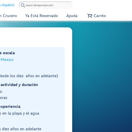
 (Español)
Un Crucero
Ya Está Reservado
Ayuda
Carrito
e escala
 Mexico
esde los diez años en adelante)
 actividad y duración
o
oras
experiencia
 en la playa y el agua
 diez años en adelante