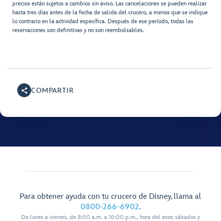
precios están sujetos a cambios sin aviso. Las cancelaciones se pueden realizar
hasta tres días antes de la fecha de salida del crucero, a menos que se indique
lo contrario en la actividad específica. Después de ese período, todas las
reservaciones son definitivas y no son reembolsables.
COMPARTIR
Para obtener ayuda con tu crucero de Disney, llama al
0800-266-6902
.
De lunes a viernes, de 8:00 a.m. a 10:00 p.m., hora del este; sábados y