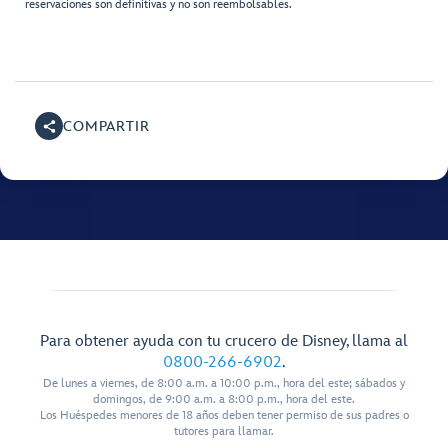
reservaciones son definitivas y no son reembolsables.
COMPARTIR
Para obtener ayuda con tu crucero de Disney, llama al
0800-266-6902
.
De lunes a viernes, de 8:00 a.m. a 10:00 p.m., hora del este; sábados y
domingos, de 9:00 a.m. a 8:00 p.m., hora del este.
Los Huéspedes menores de 18 años deben tener permiso de sus padres o
tutores para llamar.