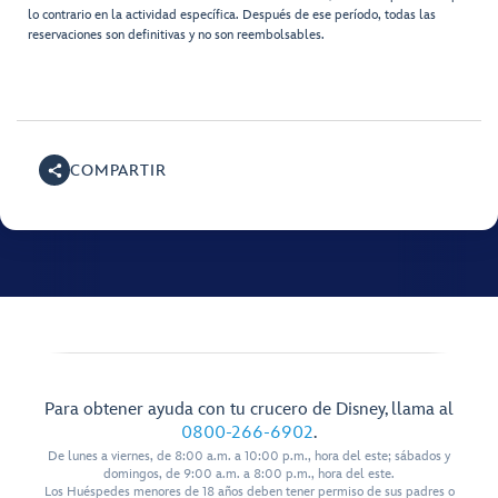
lo contrario en la actividad específica. Después de ese período, todas las
reservaciones son definitivas y no son reembolsables.
COMPARTIR
Para obtener ayuda con tu crucero de Disney, llama al
0800-266-6902
.
De lunes a viernes, de 8:00 a.m. a 10:00 p.m., hora del este; sábados y
domingos, de 9:00 a.m. a 8:00 p.m., hora del este.
Los Huéspedes menores de 18 años deben tener permiso de sus padres o