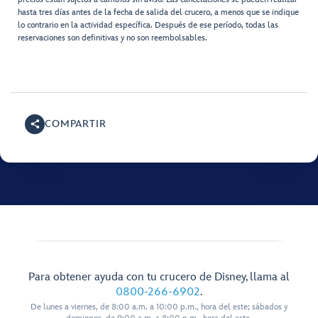
hasta tres días antes de la fecha de salida del crucero, a menos que se indique
lo contrario en la actividad específica. Después de ese período, todas las
reservaciones son definitivas y no son reembolsables.
COMPARTIR
Para obtener ayuda con tu crucero de Disney, llama al
0800-266-6902
.
De lunes a viernes, de 8:00 a.m. a 10:00 p.m., hora del este; sábados y