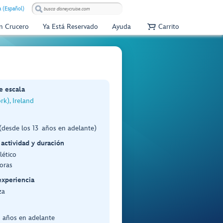
 (Español)
Un Crucero
Ya Está Reservado
Ayuda
Carrito
e escala
k), Ireland
(desde los 13 años en adelante)
 actividad y duración
lético
oras
experiencia
za
3 años en adelante