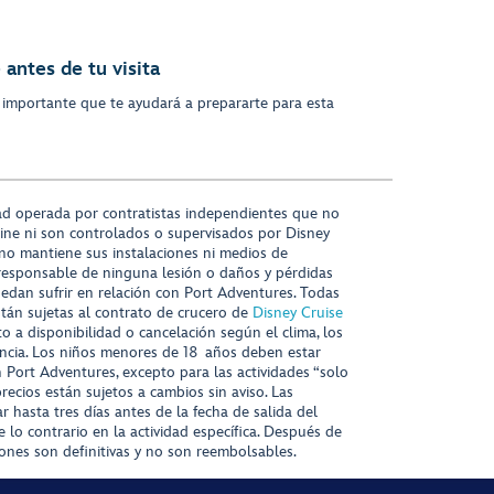
antes de tu visita
 importante que te ayudará a prepararte para esta
ad operada por contratistas independientes que no
ine ni son controlados o supervisados por Disney
 no mantiene sus instalaciones ni medios de
responsable de ninguna lesión o daños y pérdidas
uedan sufrir en relación con Port Adventures. Todas
stán sujetas al contrato de crucero de
Disney Cruise
to a disponibilidad o cancelación según el clima, los
tencia. Los niños menores de 18 años deben estar
ort Adventures, excepto para las actividades “solo
recios están sujetos a cambios sin aviso. Las
r hasta tres días antes de la fecha de salida del
 lo contrario en la actividad específica. Después de
iones son definitivas y no son reembolsables.