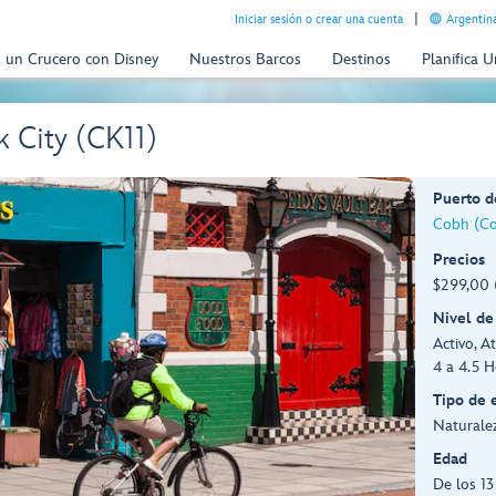
Iniciar sesión o crear una cuenta
Argentina
n un Crucero con Disney
Nuestros Barcos
Destinos
Planifica 
 City (CK11)
Puerto d
Cobh (Cor
Precios
$299,00 
Nivel de
Activo, At
4 a 4.5 H
Tipo de 
Naturale
Edad
De los 1