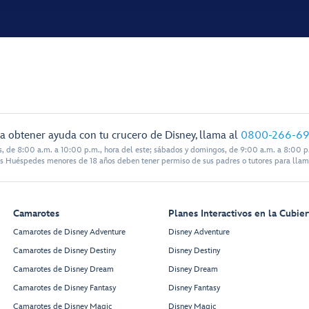
a obtener ayuda con tu crucero de Disney, llama al
0800-266-6
s, de 8:00 a.m. a 10:00 p.m., hora del este; sábados y domingos, de 9:00 a.m. a 8:00 p.
s Huéspedes menores de 18 años deben tener permiso de sus padres o tutores para llam
Camarotes
Planes Interactivos en la Cubier
Camarotes de Disney Adventure
Disney Adventure
Camarotes de Disney Destiny
Disney Destiny
Camarotes de Disney Dream
Disney Dream
Camarotes de Disney Fantasy
Disney Fantasy
Camarotes de Disney Magic
Disney Magic