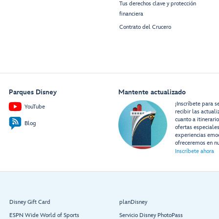
Tus derechos clave y protección
financiera
Contrato del Crucero
Parques Disney
Mantente actualizado
¡Inscríbete para s
YouTube
recibir las actual
cuanto a itinerari
Blog
ofertas especiale
experiencias emo
ofreceremos en nu
Inscríbete ahora
Disney Gift Card
planDisney
ESPN Wide World of Sports
Servicio Disney PhotoPass