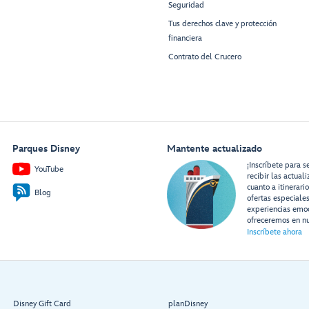
Seguridad
Tus derechos clave y protección
financiera
Contrato del Crucero
Parques Disney
Mantente actualizado
¡Inscríbete para s
YouTube
recibir las actual
cuanto a itinerari
Blog
ofertas especiale
experiencias emo
ofreceremos en nu
Inscríbete ahora
Disney Gift Card
planDisney