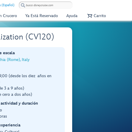
 (Español)
Un Crucero
Ya Está Reservado
Ayuda
Carrito
lization (CV120)
e escala
chia (Rome), Italy
,00 (desde los diez años en
)
e 3 a 9 años)
e cero a dos años)
 actividad y duración
o
oras
experiencia
a, Cultural