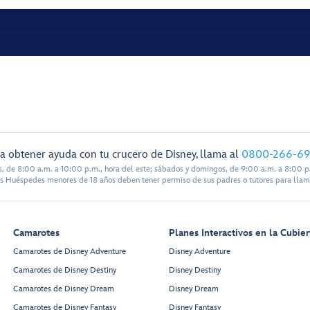
a obtener ayuda con tu crucero de Disney, llama al
0800-266-6
s, de 8:00 a.m. a 10:00 p.m., hora del este; sábados y domingos, de 9:00 a.m. a 8:00 p.
s Huéspedes menores de 18 años deben tener permiso de sus padres o tutores para llam
Camarotes
Planes Interactivos en la Cubier
Camarotes de Disney Adventure
Disney Adventure
Camarotes de Disney Destiny
Disney Destiny
Camarotes de Disney Dream
Disney Dream
Camarotes de Disney Fantasy
Disney Fantasy