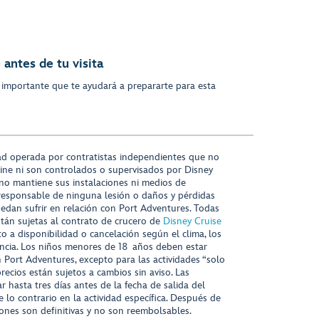
antes de tu visita
 importante que te ayudará a prepararte para esta
ad operada por contratistas independientes que no
ine ni son controlados o supervisados por Disney
 no mantiene sus instalaciones ni medios de
responsable de ninguna lesión o daños y pérdidas
uedan sufrir en relación con Port Adventures. Todas
stán sujetas al contrato de crucero de
Disney Cruise
to a disponibilidad o cancelación según el clima, los
tencia. Los niños menores de 18 años deben estar
ort Adventures, excepto para las actividades “solo
recios están sujetos a cambios sin aviso. Las
r hasta tres días antes de la fecha de salida del
 lo contrario en la actividad específica. Después de
iones son definitivas y no son reembolsables.