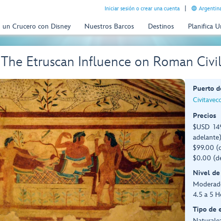
Iniciar sesión o crear una cuenta
Argentina
n un Crucero con Disney
Nuestros Barcos
Destinos
Planifica 
The Etruscan Influence on Roman Civi
Puerto d
Civitavec
Precios
$USD 149
adelante
$99.00 (d
$0.00 (d
Nivel de
Moderad
4.5 a 5 H
Tipo de 
Naturalez