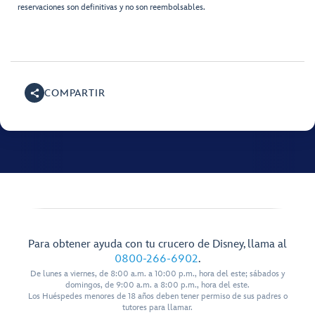
reservaciones son definitivas y no son reembolsables.
COMPARTIR
Para obtener ayuda con tu crucero de Disney, llama al
0800-266-6902
.
De lunes a viernes, de 8:00 a.m. a 10:00 p.m., hora del este; sábados y
domingos, de 9:00 a.m. a 8:00 p.m., hora del este.
Los Huéspedes menores de 18 años deben tener permiso de sus padres o
tutores para llamar.