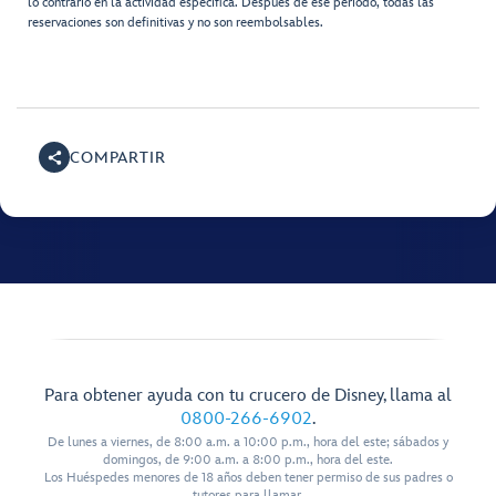
lo contrario en la actividad específica. Después de ese período, todas las
reservaciones son definitivas y no son reembolsables.
COMPARTIR
Para obtener ayuda con tu crucero de Disney, llama al
0800-266-6902
.
De lunes a viernes, de 8:00 a.m. a 10:00 p.m., hora del este; sábados y
domingos, de 9:00 a.m. a 8:00 p.m., hora del este.
Los Huéspedes menores de 18 años deben tener permiso de sus padres o
tutores para llamar.